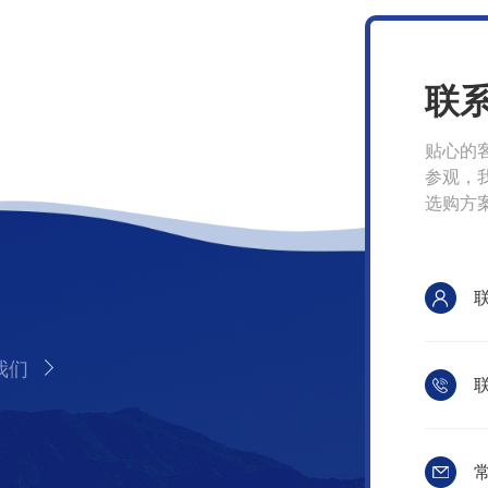
联
贴心的
参观，
选购方
我们
联
常