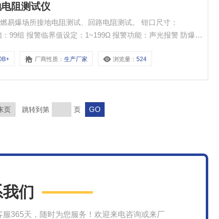
接地电阻测试仪
燃易爆场所接地电阻测试、回路电阻测试。 钳口尺寸：
数据存储：99组 报警临界值设定：1~199Ω 报警功能：声光报警 防爆标
0B+
厂商性质：
生产厂家
浏览量：
524
末页
跳转到第
页
系我们
客服365天，随时为您服务！欢迎来电咨询或来厂