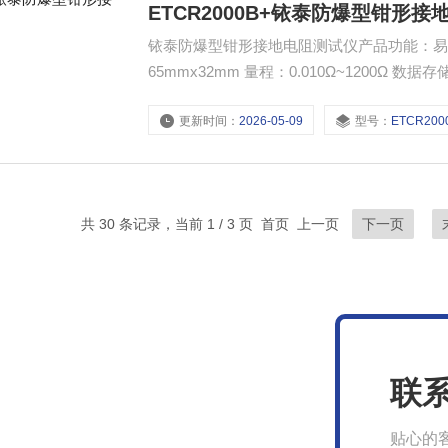
ETCR2000B+铱泰防爆型钳形
铱泰防爆型钳形接地电阻测试仪产品功能：易
65mmx32mm 量程：0.010Ω~1200Ω 
志：ExiaⅡBT3Ga
更新时间：
2026-05-09
型号：
ETCR200
共 30 条记录，当前 1 / 3 页 首页 上一页
下一页
联
贴心的