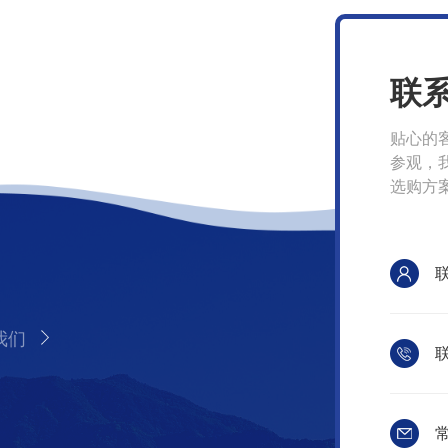
联
贴心的
参观，
选购方
我们
联
常