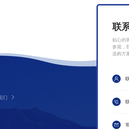
联
贴心的
参观，
选购方
我们
联
常