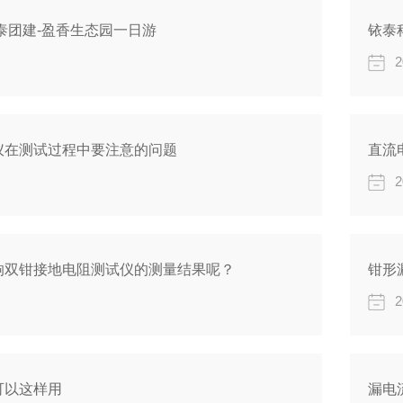
铱泰团建-盈香生态园一日游
铱泰
2
仪在测试过程中要注意的问题
直流
2
响双钳接地电阻测试仪的测量结果呢？
钳形
2
可以这样用
漏电