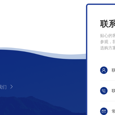
联
贴心的
参观，
选购方
我们
联
常