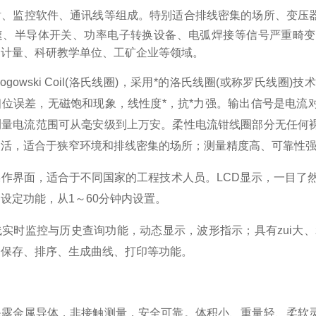
钳
、
监控软件
、
通讯线等组成。
特别适合排线密集的场所、变压
速、
半导体开关、功率电子转换设备、
电弧
焊
接等信号严重畸变
、计量、科研教学单位、工矿企业等领域。
ogowski Coil(
洛氏线圈
)
，采用*的洛氏线圈
(
或称罗氏线圈
)
技术
相位误差，无
磁饱和
现象，
线性度*，抗*力强。
输出信号是电流
测量电流范围可从毫安级到上万安。柔性电流钳线圈部分无任何
灵活，
适合于狭窄环境和排线密集的场所
；测量精度高、可靠性
作界面，适合于不同国家的工程技术人员。LCD显示，一目了然
设定功能，从1～60分钟内设置。
实时监控与历史查询功能，动态显示，波形指示；具有zui大、
、保存、排序、生成曲线、打印等功能。
裸露金属导体，非接触测量，安全可靠
。
体积小、重量轻、柔软