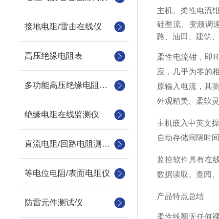
主机
、
柔性电流
硅整流
、变频调
接地电阻/雷击在线仪
路、油田、建筑
高压绝缘电阻表
柔性电流钳，即
R
应
，几乎为零的
多功能高压绝缘电阻测试仪
原输入电流，其
外观精美、柔软
绝缘电阻在线监测仪
主机嵌入中英文操
自动存储间隔时间
直流电阻/回路电阻测试仪
监控软件具有在线
等电位电阻/表面电阻仪
数据读取、查阅
产品特点总结
防雷元件测试仪
柔性线圈
无任何