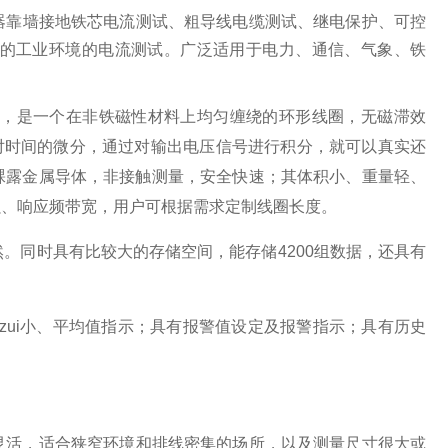
器靠墙接地铁芯电流测试、粗导线电缆测试、
继电保护
、
可控
的工业环境的电流测试。
广泛适用于电力、通信、气象、铁
，是一个在非
铁磁性
材料上均匀缠绕的环形线圈，无
磁滞效
对时间的微分，通过对输出电压信号进行积分，就可以真实还
裸露金属导体，非接触测量，安全快速；其体积小、重量轻、
强、响应频带宽，用户可根据需求定制线圈长度。
。同时具有比较大的存储空间，能存储4200组数据，还具有
zui小、平均值指示；具有报警值设定及报警指示；具有历史
灵活，
适合狭窄环境和排线密集的场所，以及
测量尺寸很大或