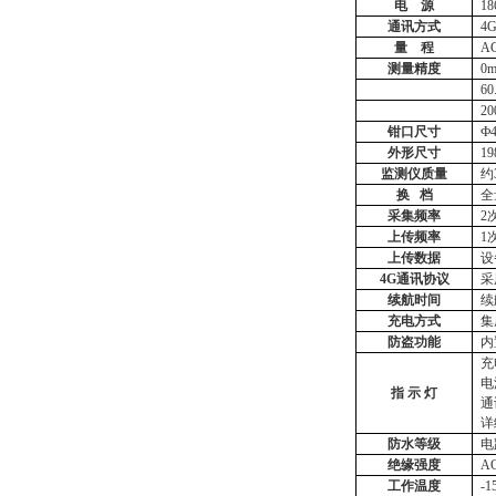
电
源
1
通讯方式
4
量
程
A
测量精度
0
60
2
钳口尺寸
Ф
外形尺寸
1
监测仪质量
约
换
档
全
采集频率
2
上传频率
1
上传数据
设
4G通讯协议
采
续航时间
续
充电方式
集
防盗功能
内
充
电
指
示
灯
通
详
防水等级
电
绝缘强度
A
工作温度
-