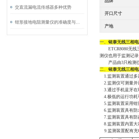
品牌
交直流漏电流传感器多种优势
开口尺寸
钳形接地电阻测量仪的准确度与使用注意事项
产地
一、
铱泰无线三相电
ETCR808
测仪也用于监测记录
产品由
3只检测
二、
铱泰无线三相电
1.监测
装置
通过多
2.
监测仪
可测量并
3.
通过手机
蓝牙在
4.极低的运行功
5.监测
装置
采用钳
6.监测
装置
具有防
7.监测
装置
具有防
8.监测
装置
内置大
9.监测
装置
配有充