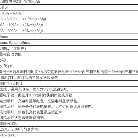
8650锂电池2节（6700mAh）
G/蓝牙
C 0mA～600A
mA～59.9A:
±1.5%rdg±5dgt
.0A～199A: ±2%rdg±5dgt
00A～
600
A: ±3%rdg±5dgt
40mm
98mm×95mm×50mm
3.88k
g
（
含附件
）
量程自动切换
次
/秒
次/15分钟
备号
+当前检测日期时间+
A/B/C监测仪
电量
+15分钟内三相平均电流+15分钟内三相平
用
MQTT，向订阅的主题发送数据包
航时间
7天以上
成式，采用充电座一次可对
3个电流钳充电
置电子锁，由蓝牙
App控制钳头的闭锁或开锁
电指示灯：充电时显示红色，充满电时显示绿色。
源
指示灯：
绿色长亮代表电量充足，红灯闪烁请及时充电
。
讯指示灯：绿色长亮代表通讯连接正常
细指示灯状态请查询说明书。
路部分
IP65
C2kV/rms (铁心与盒之间)
15℃～50℃