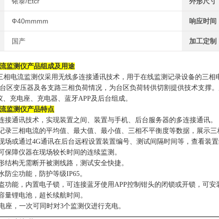
铱泰/Etcr
外形尺寸
Ф40mmmm
响应时间
国产
加工定制
流监测仪
产品组成及用途
0无线三相电流监测仪采用无线多连接通讯技术，用于在线监测记录设备的三
台区变压器及各支路三相负荷情况，为台区负荷转供切割提供技术支撑。
仪、充电座、充电器、蓝牙APP及后台组成。
流监测仪
产品特点
连接
通讯技术
，实现装置之间、装置与手机、后台服务器的多连接
通讯
。
记录三相电流
的平均值、最大值、最小值、三相不平衡度等数据
，展示三
现场
或
通过
4G通讯在
后台
远程设置装置编号、测试间隔时间等，查看装置
耗可保障仪器在现场较长时间的连续监测。
形结构无需断开被测线路，测试安全快捷。
水防尘功能，防护等级
IP65。
盗功能，内置电子锁，
可连接
蓝牙使用
APP
控制钳
头的闭锁或开锁，可安
容量锂电池，超长续航时间。
电座，一次可同时对
3个监测仪进行充电。