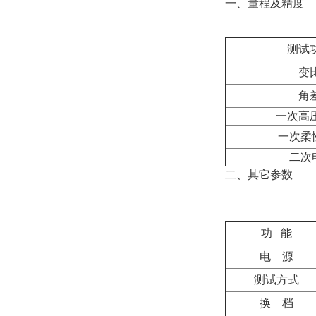
一、量程及精度
测
试
变
角
一次高
一
次
柔
二次
二、其它参数
功
能
电 源
测试方式
换 档