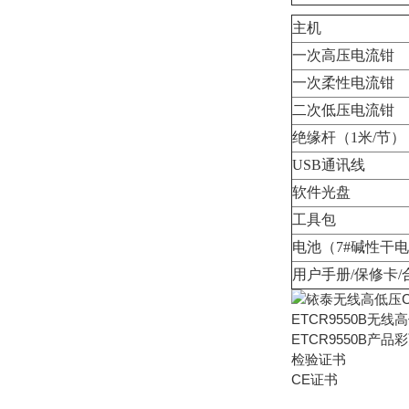
主机
一次高压电流钳
一次柔性电流钳
二次低压电流钳
绝缘杆（1米/节）
USB通讯线
软件光盘
工具包
电池（7#碱性干电池
用户手册/保修卡/
ETCR9550B无
ETCR9550B产品
检验证书
CE证书