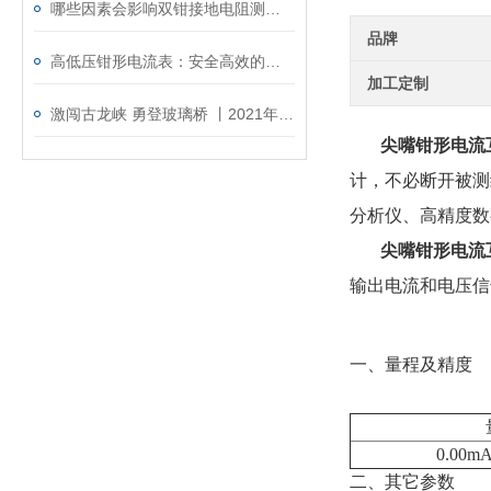
哪些因素会影响双钳接地电阻测试仪的测量结果呢？
品牌
高低压钳形电流表：安全高效的一体化电流测量工具
加工定制
激闯古龙峡 勇登玻璃桥 丨2021年度广州铱泰清远旅游团建
尖嘴钳形电流
计，不必断开被测
分析仪、高精度数
尖嘴钳形电流
输出电流和电压信
一、量程及精度
0.00m
二、其它参数