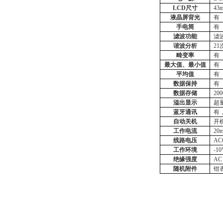
LCD尺寸
43
液晶屏背光
有
手电筒
有
滤波功能
滤
谐波分析
21
畸变率
有
最大值、最小值
有
平均值
有
数据保持
有
数据存储
20
溢出显示
超
蓝牙通讯
有
自动关机
开
工作电流
2
0
线路电压
A
工作环境
-1
绝缘强度
AC
随机附件
钳