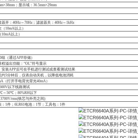
mm×38mm；显示域：36.5mm×29mm
波器开：
40Hz～70Hz；滤波器关：40Hz～1kHz
次（10mA以上）
（
10mA以上）
00组（通过APP存储）
量程溢出功能：
“OL"符号显示
，安装
APP后可在手机进行测试或查看测试结果
机约
5分钟后，仪表自动关机，以降低电池消耗
mA（打开手电
背光背光
40
mA）
C600V以下线路测试
0℃～50℃；80%RH以下
 3700V/rms(铁芯与外壳之间)
表：
1件；
6LR61
电池
：
1
节
；工具包：
1件