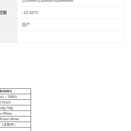
253mm×145mm×40mmmm
范围
-10-50℃
国产
R6680
A
0mA～2000A
0.01mA
rdg±5dgt
m×80mm
45mm×40mm
g（含
附件
）