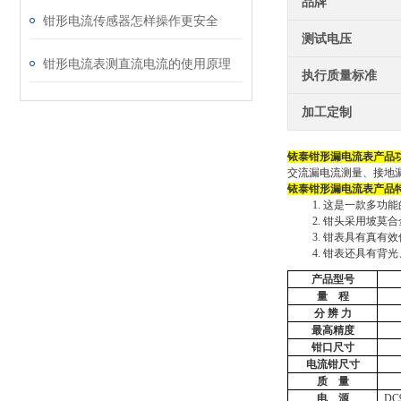
品牌
钳形电流传感器怎样操作更安全
测试电压
钳形电流表测直流电流的使用原理
执行质量标准
加工定制
铱泰钳形漏电流表
产品
交流漏电流测量、接地
铱泰钳形漏电流表
产品
1.
这是一款多功能
2.
钳头采用坡莫合
3.
钳表具有真有效
4.
钳表还具有背光
产品型号
量
程
分
辨
力
最高精度
钳口尺寸
电流钳尺寸
质
量
电
源
DC