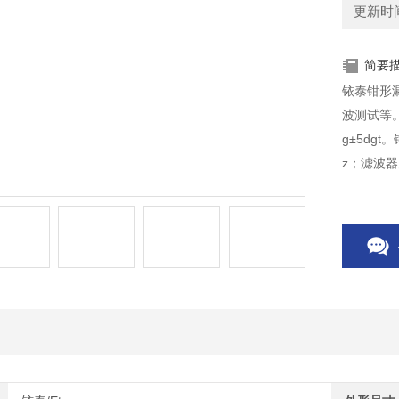
更新时间：
简要
铱泰钳形
波测试等。量 程AC 0.00mA～2000A，分 辨 力AC 0.01
g±5dg
z；滤波器