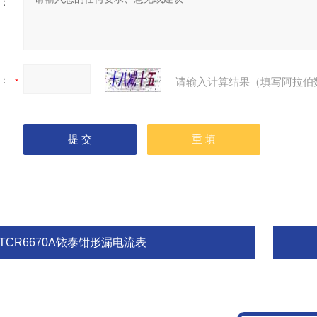
：
：
请输入计算结果（填写阿拉伯
TCR6670A铱泰钳形漏电流表