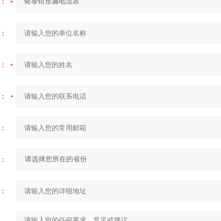
：
：
：
：
：
：
：