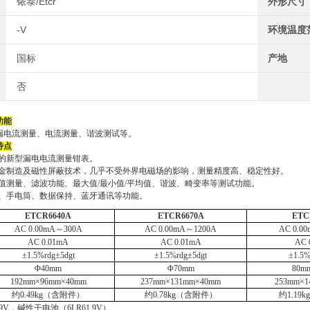
铱泰/Etcr
外形尺寸
-V
环境温度
国标
产地
否
功能
漏电流测量、
电流测量、谐波测试
等。
特点
的新型漏电电流测量钳表。
金制造及
磁性屏蔽技术，几乎不受外界电磁场的影响，测量精度高、稳定性好。
值测量、滤波功能、最大值
/最小值/平均值、谐波、畸变率等测试功能。
、手电筒、数据保持、蓝牙通讯等功能。
ETCR6640
A
ETCR6670
A
ETC
AC 0.00mA～300A
AC 0.00mA～1200A
AC 0.0
AC 0.01mA
AC 0.01mA
AC 
±1.5%rdg±5dgt
±1.5%rdg±5dgt
±1.5%
Φ40mm
Φ70mm
80m
192mm×96mm×40mm
237mm×131mm×40mm
253mm×1
约
0.49k
g（含
附件
）
约
0.78k
g（含
附件
）
约
1.19k
9V
，
碱性
干电池
（
6LR61 9V）