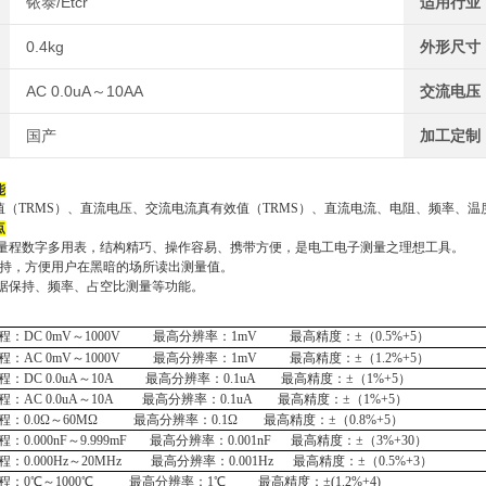
铱泰/Etcr
适用行业
0.4kg
外形尺寸
AC 0.0uA～10AA
交流电压
国产
加工定制
能
值（
TRMS）、直流电压、交流电流真有效值（TRMS）、直流电流、电阻、频率、
点
位自动量程数字多用表，结构精巧、操作容易、携带方便，是电工电子测量之理想工具。
保持，方便用户在黑暗的场所读出测量值。
据保持、频率、占空比测量等功能。
程：
DC 0
mV
～
1000V
最高分辨率：
1
mV
最高精度：
±（0.5%+5）
程：
AC 0
mV
～
1
0
00V
最高分辨率：
1mV
最高精度：
±（1.2%+5）
程：
DC
0.0uA
～
10A
最高分辨率：
0.1uA
最高精度：
±（1%+5）
程：
AC
0.0uA
～
10A
最高分辨率：
0.1uA
最高精度：
±（1%+5）
程：
0.0Ω
～
60MΩ
最高分辨率：
0.1Ω
最高精度：
±（0.8%+5）
程：
0.000nF
～
9.999mF
最高分辨率：
0.001nF
最高精度：
±（3%+30）
程：
0.000Hz
～
20MHz
最高分辨率：
0.001Hz
最高精度：
±（0.5%+3）
程：
0℃
～
1
000
℃
最高分辨率：
1℃
最高精度：
±(1.2%+4)