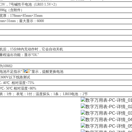
C
3V
，
7号碱性干电池（LR03 1.5V×
2
）
396g（含附件）
宽厚：
178
mm
×85
mm
×35
mm
8mm×31mm；最大显示：6000
机后，
15分钟内无动作时，它会自动关机
量程溢出功能：
显示
“OL"
为
10MΩ
电池不足指示
“
"显示，提醒更换电池
C600V以下线路测试
℃- 40℃ 相对湿度<75%
10℃- 50℃ 相对湿度<80%
表：
1件；
表笔：
1付；温度探头：1条；
LR03
电池
：
2节