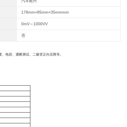
汽车配件
178mm×85mm×35mmmm
0mV～1000VV
否
温度、电容、通断测试、二极管正向压降等。