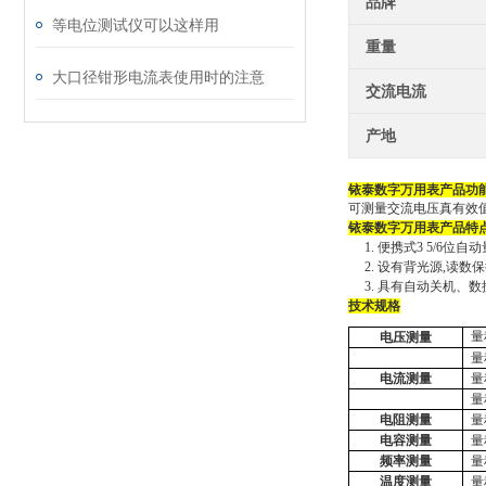
品牌
等电位测试仪可以这样用
重量
大口径钳形电流表使用时的注意
交流电流
产地
铱泰
数字万用表
产品功
可测量交流电压真有效
铱泰
数字万用表
产品特
1.
便携式
3 5/6
2.
设有背光源
,读数
3.
具有自动关机、数
技术规格
量
电压测量
量
电流测量
量
量
电阻测量
量
电容测量
量
频率测量
量
温度测量
量