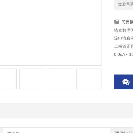
更新时间：
简要
铱泰数字
流电流真
二极管正向压
0.0uA～1
99mF,频