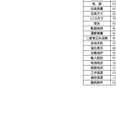
电
源
D
仪表质量
约
仪表尺寸
高
5
LCD尺寸
背光
有
数据保持
有
通断测量
有
二极管正向压降
有
自动关机
开
溢出显示
超
过载保护
有
输入阻抗
约
电池电压
当
线路电压
A
工作温度
0
储存温度
-
随机附件
仪