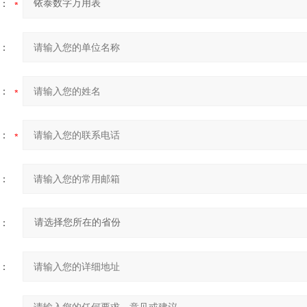
：
：
：
：
：
：
：