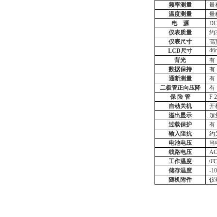
频率测量
量
温度测量
量
电
源
D
仪表质量
约
仪表尺寸
高
4
LCD尺寸
背光
有
数据保持
有
通断测量
有
二极管正向压降
有
保
险
管
F
自动关机
开
溢出显示
超
过载保护
有
输入阻抗
约
电池电压
当
线路电压
A
工作温度
0
储存温度
-1
随机附件
仪