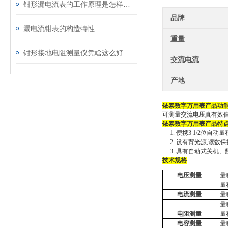
钳形漏电流表的工作原理是怎样的？
品牌
漏电流钳表的构造特性
重量
钳形接地电阻测量仪凭啥这么好
交流电流
产地
铱泰
数字万用表
产品功
可测量交流电压真有效
铱泰
数字万用表
产品特
1.
便携
3 1/2位
2.
设有背光源
,读数
3.
具有自动式关机、
技术规格
电压测量
量
量
电流测量
量
量
电阻测量
量
电容测量
量