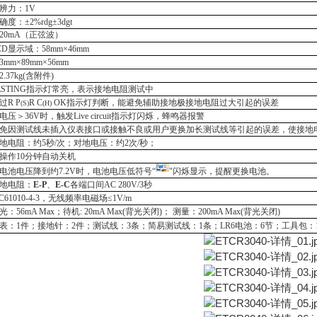
辨力：
1V
确度：
±2%rdg±3dgt
20mA（正弦波）
CD显示域：
58
mm×
46
mm
3
mm×
89
mm×
56
mm
2.37k
g
(
含附件
)
ESTING
指示灯常亮，表示接地电阻测试中
过
R P
R C
OK指示灯判断，
能避免辅助接地极接地电阻过大引起的误差
(S)
(H)
电压＞
36V时，触发
Live circuit
指示灯闪烁，蜂鸣器报警
免因测试线未插入仪表接口或接触不良或用户更换加长测试线等引起的误差，使接地
地电阻：约
5
秒
/次；对地电压：约2次/秒；
操作
10
分钟自动关机
电池电压降到约
7.2V时，电池电压低符号“
"闪烁显示，提醒更换电池。
地电阻：
E-P
、
E-C
各端口间
AC 280V/3秒
EC61010-4-3，无线频率电磁场≤1V/m
光：
56
mA Max；待机:
20
mA Max(背光关闭)； 测量：
20
0mA Max(背光关闭)
表：
1件；接地针：2件；测试线：3条；简易测试线：1条；
LR6
电池：
6节；工具包：