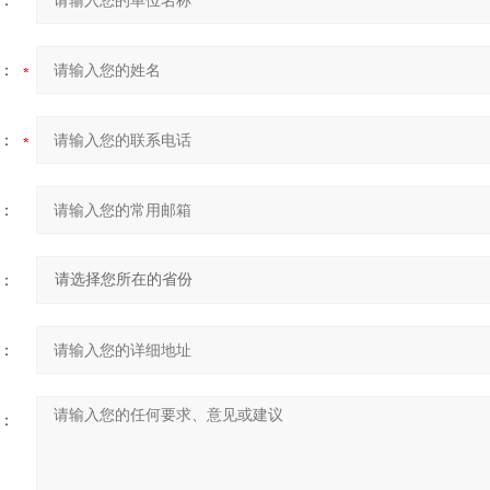
：
：
：
：
：
：
：