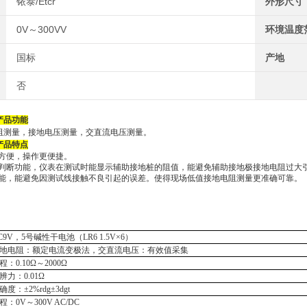
铱泰/Etcr
外形尺寸
0V～300VV
环境温度
国标
产地
否
产品功能
阻测量，接
地电压测量
，
交直流电压测量
。
产品特点
方便，操作更便捷
。
判断功能，仪表在测试时能显示辅助接地桩的阻值，能避免辅助接地极接地电阻过大
能，能避免因测试线接触不良引起的误差。使得现场低值接地电阻测量更准确可靠。
C
9V
，
5号碱性干电池（LR6 1.5V×
6
）
地电阻：额定电流变极法，
交直流
电压：有效值采集
程：
0.10Ω～2000Ω
辨力：
0.01Ω
确度：
±2%rdg±3dgt
程：
0V～
3
00V AC
/DC