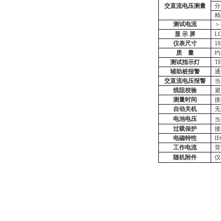
交直流
电压测量
分
精
测试电流
＞
显
示
屏
L
仪表尺寸
18
质
量
约
测试指示灯
T
辅助桩
报警
通
交直流电压报警
当
线阻校验
避
测量时间
接
自动关机
无
电池电压
当
过载保护
接
电磁特性
I
工作电流
背
随机附件
仪