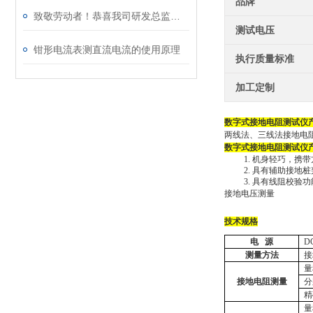
品牌
致敬劳动者！恭喜我司研发总监陈工荣获广州市白云区劳动称号
测试电压
钳形电流表测直流电流的使用原理
执行质量标准
加工定制
数字式接地电阻测试仪
两线法、三线法接地电
数字式接地电阻测试仪
1.
机身轻巧，携带
2.
具有辅助接地桩
3.
具有线阻校验功
接地电压测量
技术规格
电
源
D
测量方法
接
量
接地电阻测量
分
精
量