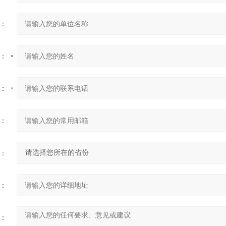
：
：
：
：
：
：
：