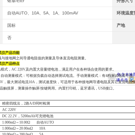
铱泰/Etcr
外形尺寸
自动AUTO、10A、5A、1A、100mAV
环境温度
国标
产地
否
试仪
产品功能
线与接地网之间导通电阻值的测量及导体直流电阻测量
。
试仪
产品特点
电模式，
AC 220V及内置大容量锂电池，满足用户在各种场合使用的要求。
，自动测量模式：可根据负载自动选择测试电流。手动测量模式：有
4档测试电流可选
24V，最大测试电流10A，测试速度快，可适用于各种接地网导通电阻及其它直流电阻
液晶触摸屏，测量操作触屏/按键两用。内置打印机，蓝牙通讯，USB接口。
精密四线法，
2路A/D同时检测
AC 220V
DC 22.2V
，
5200mAh
可充锂电池
1.000mΩ～10.00Ω 自动AUTO
1.000mΩ～20.00mΩ 10A
10.00mΩ～200.0mΩ 5A