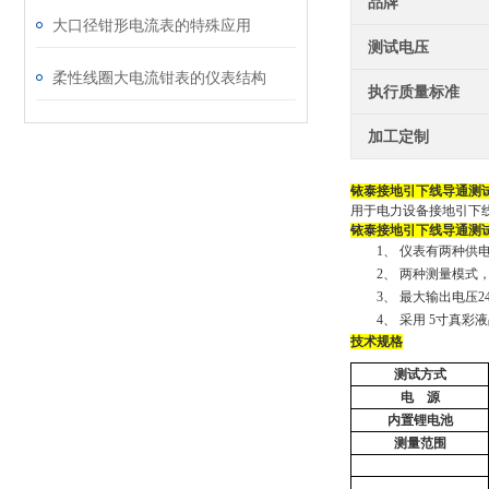
品牌
大口径钳形电流表的特殊应用
测试电压
柔性线圈大电流钳表的仪表结构
执行质量标准
加工定制
铱泰接地引下线导通测
用于电力设备接地引下
铱泰接地引下线导通测
1、
仪表有两种供
2、
两种测量模式
3、
最大输出电压
4、
采用
5寸真彩
技术规格
测试方式
电
源
内置锂电池
测量范围