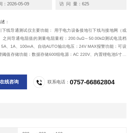
2026-05-09
访 问 量：625
描述：
测试仪主要功能： 用于电力设备接地引下线与接地网（或
之间导通电阻值的测量电阻量程：200.0uΩ～50.00kΩ测试电流档
、5A、1A、100mA、自动AUTO输出电压：24V MAX报警功能：可设
阈值存储功能：数据存储600组电源：AC 220V、内置锂电池5寸触
置打印机蓝牙通讯USB通讯接口
0757-66862804
在线咨询
联系电话：