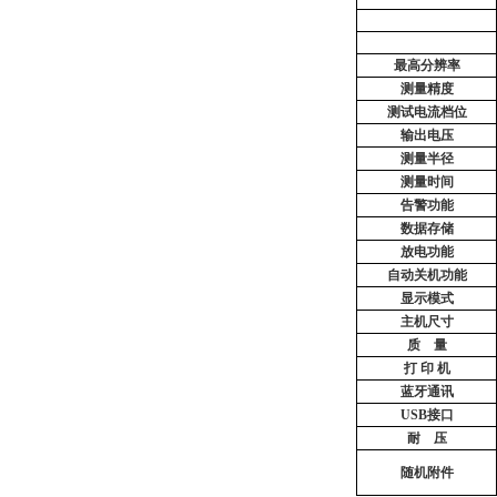
最高分辨率
测量精度
测试电流档位
输出电压
测量半径
测量时间
告警功能
数据存储
放电功能
自动关机功能
显示模式
主机尺寸
质
量
打
印
机
蓝牙通讯
USB接口
耐
压
随机附件