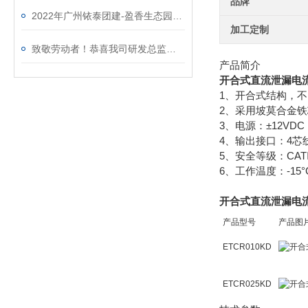
品牌
2022年广州铱泰团建-盈香生态园一日游
加工定制
致敬劳动者！恭喜我司研发总监陈工荣获广州市白云区劳动称号
产品简介
开合式直流泄漏电
1、开合式结构，
2、采用坡莫合金
3、电源：±12VDC
4、输出接口：4芯
5、安全等级：CATⅢ
6、工作温度：-15°
开合式直流泄漏电
产品型号
产品图
ETCR010KD
ETCR025KD