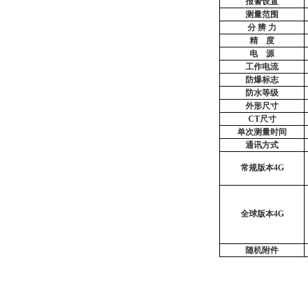
报警设置
测量范围
分
辨
力
精
度
电
源
工作电流
防爆标志
防水等级
外形尺寸
CT尺寸
单次测量时间
通讯方式
常规版本
4G
全球版本
4G
随机附件