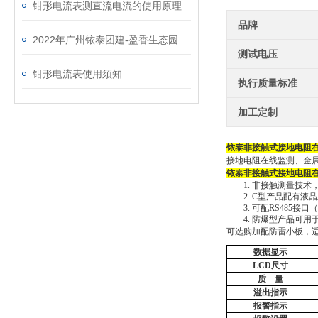
钳形电流表测直流电流的使用原理
品牌
2022年广州铱泰团建-盈香生态园一日游
测试电压
钳形电流表使用须知
执行质量标准
加工定制
铱泰非接触式接地电阻
接地电阻在线监测、金
铱泰非接触式接地电阻
1.
非接触测量技术
2.
C型产品配有液
3.
可配
RS485
接口
（
4.
防爆型产品可用
可选购加配防雷小板，
数据显示
LCD尺寸
质
量
溢出指示
报警指示