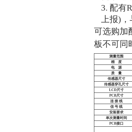
3.
配有
R
上报
)
，
可选购加
板不可同
测量范围
精
度
电
源
质
量
传感器尺寸
传感器穿孔尺寸
LCD尺寸
PCB尺寸
连
接
线
信
号
线
安装要求
单次测量时间
PCB接口