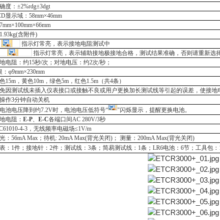
确度：
±2%rdg±3dgt
CD显示域：
58
mm×
46
mm
57mm×100mm×66mm
1
.
93
k
g
(
含附件
)
指示灯常亮，表示接地电阻测试中
指示灯常亮，表示辅助接地极接地合格，测试结果准确，否则请重新选
地电阻：约
15秒/次；对地电压：约2次/秒；
根：φ9mm×230mm
色
15
m，黄色10m，绿色5m，红色1.5m（共4条）
免因测试线未插入仪表接口或接触不良或用户更换加长测试线等引起的误差，使接地
操作
3分钟自动关机
电池电压降到约
7.2V时，电池电压低符号“
"闪烁显示，提醒更换电池。
地电阻：
E-P
、
E-C
各端口间
AC 280V/3秒
EC61010-4-3，无线频率电磁场≤1V/m
光：
56
mA Max；待机:
20
mA Max(背光关闭)； 测量：
20
0mA Max(背光关闭)
表：
1件；接地针：2件；测试线：3条；简易测试线：1条；
LR6
电池：
6节；工具包：