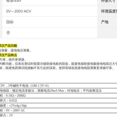
铱泰/Etcr
外形尺寸
0V～200V ACV
环境温度
国标
产地
否
试仪
产品功能
阻测量，接地电压测量。
试仪
产品特点
方便，操作更便捷
。
判断功能，仪表在测试时能显示辅助接地桩的阻值，能避免辅助接地极接地电阻过大
能，能避免因测试线接触不良引起的误差。使得现场低值接地电阻测量更准确可靠。
C
9V
，
5号碱性干电池（LR6 1.5V×
6
）
地电阻：额定电流变极法，测量电流
20mA Max；对地电压：平均值整流法
程：
0.10Ω～2000Ω
辨力：
0.01Ω
确度：
±2%rdg±3dgt
程：
0V～
200V AC
辨力：
1V