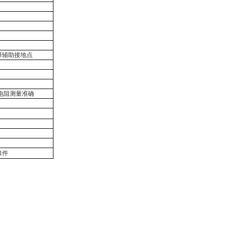
择辅助接地点
电阻测量准确
1件