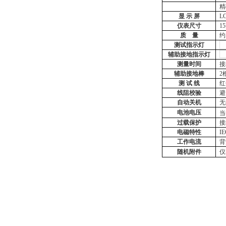
精
显
示
屏
L
仪表尺寸
1
质
量
约
测试指示灯
辅助接地指示灯
测量时间
接
辅助接地棒
2
测
试
线
红
线阻校验
避
自动关机
无
电池电压
当
过载保护
接
电磁特性
I
工作电流
背
随机附件
仪