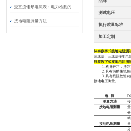
品牌
交直流钳形电流表：电力检测的便捷测量工具
测试电压
接地电阻测量方法
执行质量标准
加工定制
铱泰数字式接地电阻测
两线法、三线法接地电
铱泰数字式接地电阻测
1.
机身轻巧，携带
2.
具有辅助接地桩
3.
具有线阻校验功
接地电压测量。
电
源
D
测量方法
接
接地电阻测量
量
分
精
接地电压测量
量
分