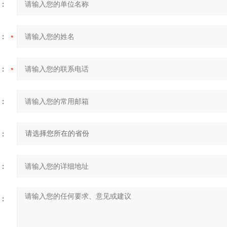
：
：
：
：
：
：
：