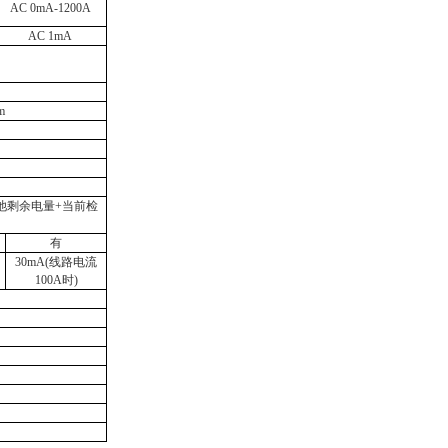
AC 0mA-1
2
00A
AC
1
mA
m
池剩余电量+当前检
有
30mA(线路电流
100A时)