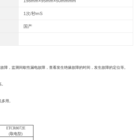
198mm×95mm×50mmmm
1次/秒mS
国产
缘故障，监测间歇性漏电故障，查看发生绝缘故障的时间，发生故障的定位等。
高。
机多用
。
ETCR
8072
E
(取电型)