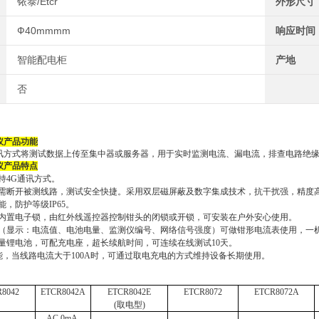
铱泰/Etcr
外形尺寸
Ф40mmmm
响应时间
智能配电柜
产地
否
仪产品功能
讯方式将测试数据上传至集中器或服务器，用于实时监测电流、漏电流，排查电路绝
仪
产品特点
持
4G通讯方式。
需断开被测线路，测试安全快捷。采用双层磁屏蔽及数字集成技术，抗干扰强，精度
能
，防护等级
IP
65
。
内置电子锁
，由红外线遥控器控制钳头的闭锁或开锁，
可安装在户外
安心
使用
。
（显示：电流值、电池电量、监测仪编号、网络信号强度）
可做钳形电流表使用
，
一
量锂电池，可配充电座，超长续航时间，可连续在线测试
10天。
能，当线路电流大于100A时，可通过取电充电的方式维持设备长期使用。
R
8042
ETCR
8042
A
ETCR
8042
E
ETCR
8072
ETCR
8072
A
(取电型)
AC 0mA-