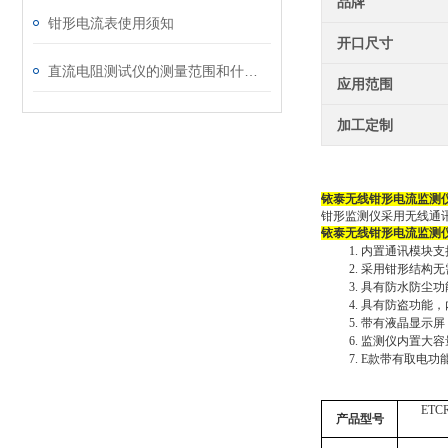
品牌
钳形电流表使用须知
开口尺寸
直流电阻测试仪的测量范围和什么有直接关联
应用范围
加工定制
铱泰
无线钳形电流监测
钳形监测仪采用无线通
铱泰
无线钳形电流监测
1.
内置通讯模块支
2.
采用钳形结构无
3.
具有防水防尘功
4.
具有防盗功能
，
5.
带有液晶显示屏
6.
监测仪内置大容
7.
E款带有取电功
ETC
产品型号