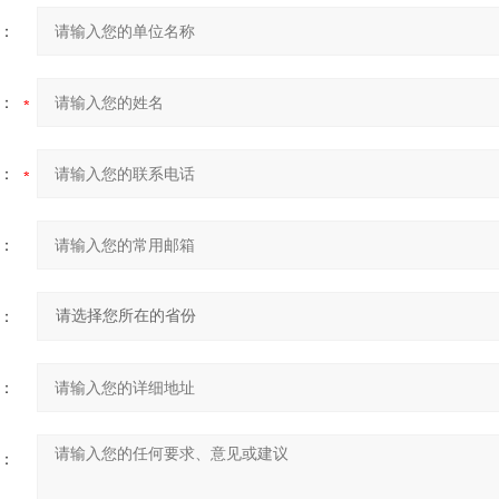
：
：
：
：
：
：
：