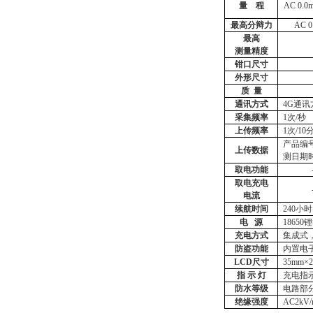
量
程
AC 0.0
最高分辩力
AC 0
最高
测量精度
钳口尺寸
外形尺寸
质
量
通讯方式
4G通讯
采集频率
1次/秒
上传频率
1次/
产品编
上传数据
测日期
取电功能
取电充电
电流
续航时间
2
40小时
电
源
18650
充电方式
集成式
防盗功能
内置电
LCD尺寸
35mm×
指
示
灯
充电指
防水等级
电路部
绝缘强度
AC2kV