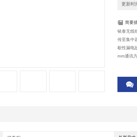
更新时间：
简要
铱泰无线
传至集中
歇性漏电
mm通讯方式
TCR8042