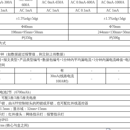
mA-
300
A
AC
0mA
-
65
0
A
AC 0.0mA-
600
A
AC 0mA-1000A
600A
.
1
mA
AC
1
mA
AC
1
mA
AC 0.
1
mA
AC
1
mA
±1.5%rdg±5dgt
±1.5%rdg±5dgt
Ф40mm
Ф7
0
mm
198
mm×
95
mm×
50mm
2
44
mm×
130
mm×
50m
约
350g
约
59
0g
方式
10分钟（如数据超过报警值，则立刻上传数据）
号
+报文类型+产品类型编号+数据包编号+1分钟内平均漏电流+1分钟内漏电流峰值+电
时间
-
-
有
-
-
30mA(线路电流
-
-
-
-
100A时)
锂电池2节（6700mAh）
，可配
1座/3座/5座充电座
子锁，由
APP控制钳头的闭锁或开锁，也可配红外线遥控器
21.5mm；显示域：32mm×15mm
示灯：红外接头：网络指示灯：报警指示灯
分
IP65
/rms (铁心与盒之间)