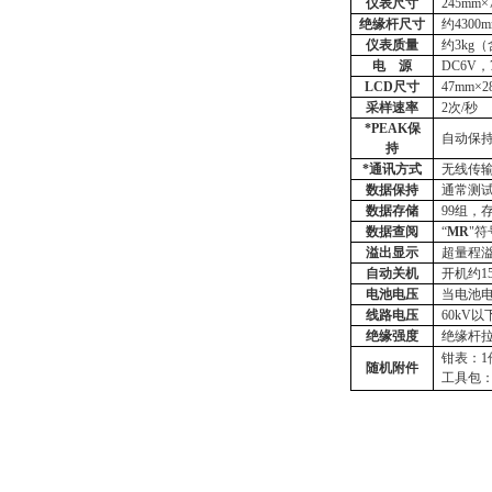
仪表尺寸
245mm×
绝缘杆尺寸
约
4300
仪表质量
约
3kg
电
源
DC6V
，
LCD尺寸
47mm×2
采样速率
2次/秒
*
PEAK保
自动保
持
*通讯方式
无线传
数据保持
通常测
数据存储
99组，
数据查阅
“
MR
"
溢出显示
超量程
自动关机
开机约
电池电压
当电池
线路电压
60kV
绝缘强度
绝缘杆
钳表：
随机附件
工具包