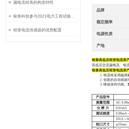
漏电流钳表的构造特性
品牌
铱泰科技参与2021电力工程试验技术交流会及产品展
额定频率
钳形电流传感器的优势配置
电源性质
产地
铱泰高低压钳形电流表
高低压交流漏电流、电
铱泰高低压钳形电流表
1.
电流钳采用磁屏
2.
创新的自动插拔
3.
峰值保持功能。
产品型号
测量范围
AC 0.0
分
辨
力
0.01mA
测试精度
0.00mA
101A～6
钳口尺寸
φ33mm