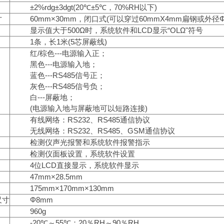
±2%rdg±3dgt(20℃±5℃，70%RH以下)
寸
60mm×30mm，闭口式(可以穿过60mmX4mm扁钢或外径Ф
显示值大于500Ω时，系统软件和LCD显示“OLΩ"符号
1条，长1米(5芯屏蔽线)
红/棕色---电源输入正；
黑色---电源输入地；
蓝色---RS485信号正；
灰色---RS485信号负；
白---屏蔽地；
(电源输入地与屏蔽地可以短路连接)
有线网络：RS232、RS485通信协议
无线网络：RS232、RS485、GSM通信协议
检测仪声光报警和系统软件报警指示
检测仪面板设置，系统软件设置
4位LCD直接显示，系统软件显示
47mm×28.5mm
175mm×170mm×130mm
尺寸
Φ8mm
960g
-20℃～55℃；20％RH～90％RH