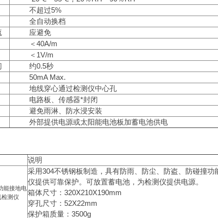
不超过5%
全自动换档
流
应避免
＜40A/m
＜1V/m
间
约0.5秒
50mA Max.
地线穿心通过检测仪中心孔
电路板、传感器*封闭
避免雨淋、防水浸安装
外部提供电源或太阳能电池板加蓄电池供电
说明
采用304不锈钢板制造，具有防雨、防尘、防盗、防碰撞功
仪提供可靠保护。可放置蓄电池，为检测仪提供电源。
箱体尺寸：320X210X190mm
穿孔尺寸：52X22mm
保护箱质量：3500g