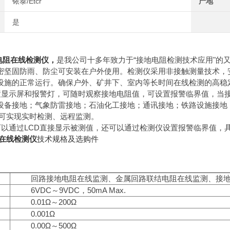
铱泰/Etcr
产地
是
电阻在线检测仪，
是我公司十多年致力于“接地电阻检测技术应用"的
密坚固防雨、防尘可安装在户外使用。检测仪采用非接触测量技术，
设施的正常运行。确保户外、矿井下、室内等长时间在线检测的高稳
C配置显示屏和报警灯，可随时观察接地电阻值，可设置报警临界值，
设备接地；气象防雷接地；石油化工接地；通讯接地；铁路设施接地
5接口可实现实时检测、远程监测。
可以通过LCD直接显示被测值，还可以通过检测仪设置报警临界值，
在线检测仪
技术规格及选购件
回路接地电阻在线监测、金属回路联结电阻在线监测、接
6VDC～9VDC，50mA Max.
0.01Ω～200Ω
0.001Ω
0.00Ω～500Ω