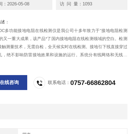
2026-05-08
访 问 量：1093
描述：
800C多功能接地电阻在线检测仪是我公司十多年致力于“接地电阻检测
"的又一重大成果，该产品*了国内接地电阻在线检测领域的空白。检测
接触测量技术，无需自检，全天候实时在线检测。接地引下线直接穿过
孔，绝不影响防雷接地效果和设施的运行。系统分有线网络和无线网
仪、通讯器、监控软件、GSM/GPRS模块、SIM通讯卡、电源适配
机等组成。
0757-66862804
在线咨询
联系电话：