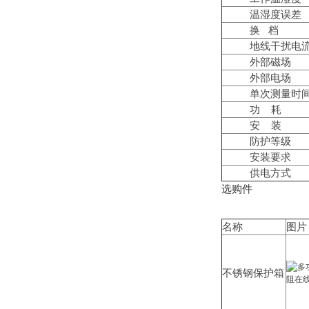
温湿度误差
换 档
地线干扰电
外部磁场
外部电场
单次测量时
功 耗
安 装
防护等级
安装要求
供电方式
选购件
名称
图片
不锈钢保护箱