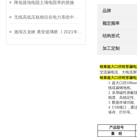
降低接地电阻土壤电阻率的措施
品牌
无线高低压核相仪在电力系统中的应用与优势
额定频率
激闯古龙峡 勇登玻璃桥 丨2021年度广州铱泰清远旅游团建
结构形式
加工定制
铱泰
超大口径钳形漏电
交流漏电流、大电流测
铱泰
超大口径钳形漏电
1.
超大口径
108m
线或扁钢地线。
2.
采用磁性屏蔽
精度、高稳定性
3.
数据存储功能
4.
USB接口，通
保存、打印等。
产品型号
量
程