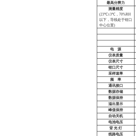
最高分辨力
测量精度
(23℃±3℃，70%RH
以下，导线处于钳口
中心位置)
电
源
仪表质量
仪表尺寸
钳口尺寸
采样速率
频
率
通讯接口
数据存储
数据保持
溢出显示
峰值保持
自动关机
电池电压
背
光
灯
线路电压