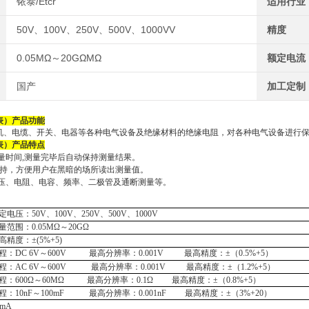
铱泰/Etcr
适用行业
50V、100V、250V、500V、1000VV
精度
0.05MΩ～20GΩMΩ
额定电流
国产
加工定制
表）产品功能
机、电缆、开关、电器等各种电气设备及绝缘材料的绝缘电阻，对各种电气设备进行
表）
产品特点
量时间
,测量完毕后自动保持测量结果。
保持，方便用户在黑暗的场所读出测量值。
压、电阻、电容、频率、二极管及通断测量等。
定电压：
50V、100V、250V、500V、1000V
量范围：
0.05MΩ
～
20GΩ
高精度：
±(5%+5)
程：
DC
6
V～
600
V
最高分辨率：
0.
001
V 最高精度：±（0.5%+5）
程：
AC
6
V～
600
V
最高分辨率：
0.
001
V 最高精度：±（
1.2
%+5）
程：
600
Ω～
60
MΩ 最高分辨率：0.1Ω
最高精度：
±（
0.8
%+5）
程：
10n
F～
100m
F 最高分辨率：
0.001n
F 最高精度：±（3%+
2
0）
1mA