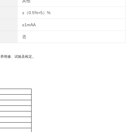
其他
±（0.5%+5）%
≥1mAA
否
保养维修、试验及检定。