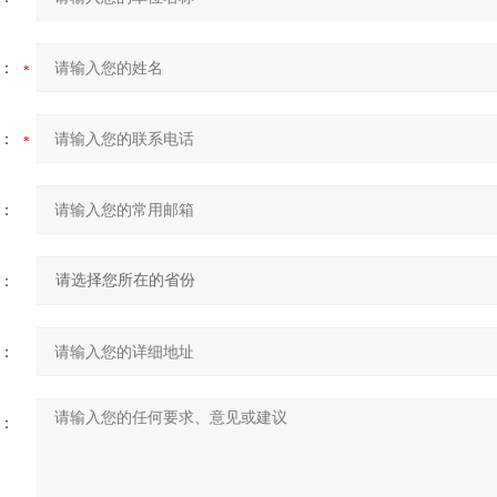
：
：
：
：
：
：