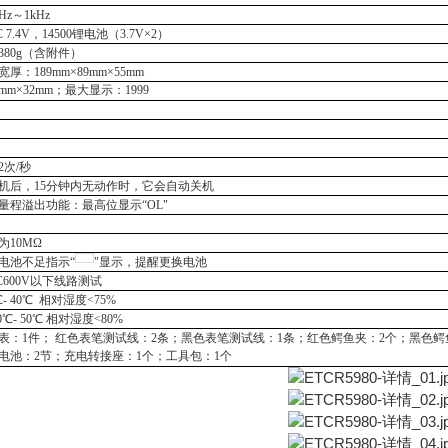
0Hz～1kHz
 7.4
V
，
14500锂电池
（
3.7V
×
2
）
380
g（含附件）
宽厚：
189
mm×
89
mm×
55
mm
mm×
32
mm；最大显示：1999
2次/秒
机后，
15分钟内无动作时，它会自动关机
量程溢出功能：最高位显示
“OL"
为
10MΩ
电池不足指示
“
"显示，提醒更换电池
C600V以下线路测试
℃- 40℃ 相对湿度<75%
10℃- 50℃ 相对湿度<80%
表：
1件； 红色
表笔
测试
线：
2条
；
黑色
表笔
测试线
：
1条；
红色鳄鱼夹：
2个；黑色鳄
电池
：
2
节
；
充电转接座
：
1个；
工具包：
1个