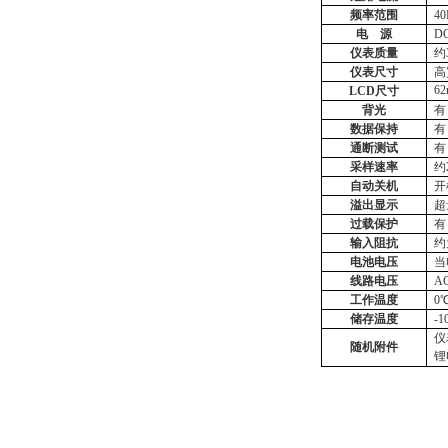
频率范围
4
电
源
DC
仪表质量
约
仪表尺寸
高
6
2
LCD尺寸
背光
有
数据保持
有
通断测试
有
采样速率
约
自动关机
开
溢出显示
超
过载保护
有
输入阻抗
约
电池电压
当
线路电压
A
工作温度
0
储存温度
-
仪
随机附件
锂