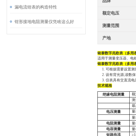
品牌
漏电流钳表的构造特性
额定电压
钳形接地电阻测量仪凭啥这么好
测量范围
产地
铱泰
数字兆欧表（多用
适用于测量变压器、电
铱泰
数字兆欧表（多用
1.
可根据需要设置测
2.
设有背光源
,读数
3.
仪表具
有交直流电
技术规格
额
绝缘电阻测量
测
最
量
电压测量
量
电阻测量
量
电容测量
量
短路电流
≥