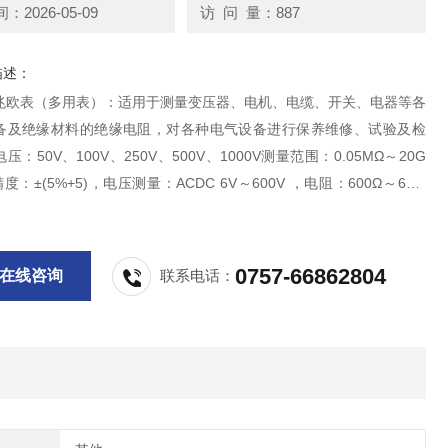
2026-05-09
访 问 量：887
描述：
兆欧表（多用表）：适用于测量变压器、电机、电缆、开关、电器等各
备及绝缘材料的绝缘电阻，对各种电气设备进行保养维修、试验及检
：50V、100V、250V、500V、1000V测量范围：0.05MΩ～20G
度：±(5%+5)，电压测量：ACDC 6V～600V ，电阻：600Ω～60M
Ω，电容：10nF～100mF ，短路电流：≥1mA，频率范围：40Hz～1k
0757-66862804
在线咨询
联系电话：