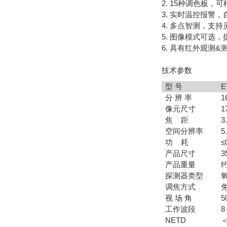
2. 15种调色板
3. 实时温控报警
4. 多点智测，支
5. 图像模式可选
6. 具有红外观测
技术参数
型 号
E
分 辨 率
1
像元尺寸
1
焦 距
3
空间分辨率
5
功 耗
≤
产品尺寸
3
产品重量
约
探测器类型
调焦方式
视 场 角
5
工作波段
8
NETD
＜