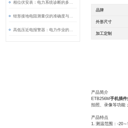
相位伏安表：电力系统诊断的多功能“听诊器”
品牌
钳形接地电阻测量仪的准确度与使用注意事项
外形尺寸
高低压近电报警器：电力作业的安全守护星
加工定制
产品简介
ETB256M
手机插件
拍照、录像等功能
产品特点
1. 测温范围：-2