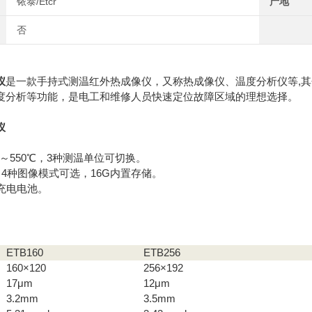
铱泰/Etcr
产地
否
仪
是一款手持式测温红外热成像仪，又称热成像仪、温度分析仪等,其分
度分析等功能，是电工和维修人员快速定位故障区域的理想选择。
仪
0℃～550℃，3种测温单位可切换。
选，4种图像模式可选，16G内置存储。
可充电电池。
ETB160
ETB256
160×120
256×192
17μm
12μm
3.2mm
3.5mm