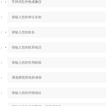
：
：
：
：
：
：
：