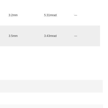
3.2mm
5.31mrad
—
3.5mm
3.43mrad
—