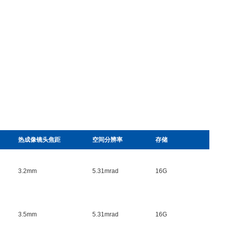
热成像
镜头焦距
空间分辨率
存储
3.2mm
5.31mrad
16G
3.5mm
5.31mrad
16G