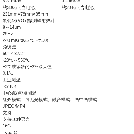
5.31mrad
3.43mrad
约396g（含电池）
约394g（含电池）
231mm×79mm×85mm
氧化钒(VOx)微测辐射热计
8～14μm
25Hz
≤40 mK(@25 ℃,F#1.0)
免调焦
50° × 37.2°
-20℃～550℃
±2℃或读数的±2%取大值
0.1℃
工业测温
℃/℉/K
中心点/点/点测温
红外模式、可见光模式、融合模式、画中画模式
JPEG/MP4
支持
支持10种语言
16G
Type-C