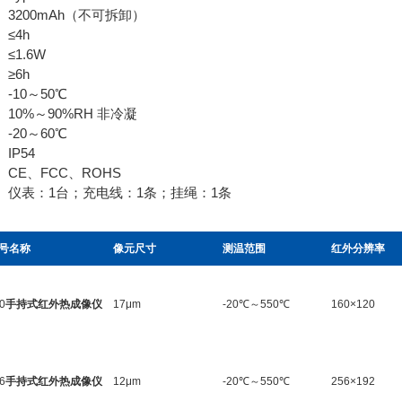
3200mAh（不可拆卸）
≤4h
≤1.6W
≥6h
-10～50℃
10%～90%RH 非冷凝
-20～60℃
IP54
CE、FCC、ROHS
仪表：1台；充电线：1条；挂绳：1条
号名称
像元尺寸
测温范围
红外分辨率
0
手持式红外热成像仪
17μm
-20℃～550℃
160×120
6
手持式红外热成像仪
12μm
-20℃～550℃
256×192