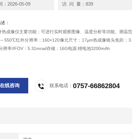
2026-05-09
访 问 量：839
描述：
外热成像仪主要功能：可进行实时观察图像、温度分析等功能。测温范
℃～550℃红外分辨率：160×120像元尺寸：17μm热成像镜头焦距：3.
辨率/IFOV：5.31mrad存储：16G电源;锂电池3200mAh
0757-66862804
在线咨询
联系电话：