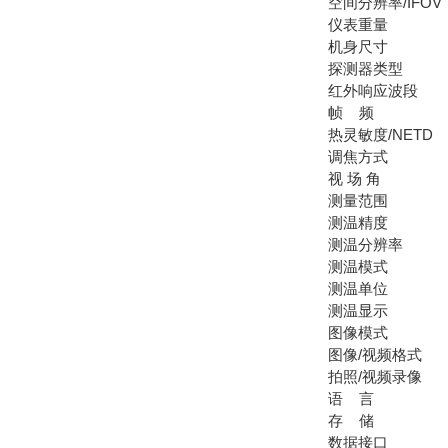
空间分辨率/IFOV
仪表重量
机身尺寸
探测器类型
红外响应波段
帧 频
热灵敏度/NETD
调焦方式
视 场 角
测量范围
测温精度
测温分辨率
测温模式
测温单位
测温显示
图像模式
图像/视频格式
拍照/视频录像
语 言
存 储
数据接口