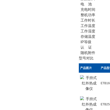
电 池
充电时间
整机功率
工作时长
工作温度
工作湿度
存储温度
IP等级
认 证
随机附件
型号对比
产品图片
产品型
ETB16
ETB25