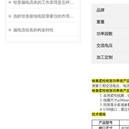
钳形漏电流表的工作原理是怎样的？
品牌
浅析钳形接地电阻测量仪的作用与意义所在
重量
漏电流钳表的构造特性
功率因数
交流电压
加工定制
铱泰柔性钳形功率表
产
测量三相交流电压、电
铱泰柔性钳形功率表
产
1.
采用柔性线圈，
2.
线圈尺寸
φ200
3.
同屏显示多项参
4.
USB接口，通
技术规格
产品型号
钳口尺寸
Φ20