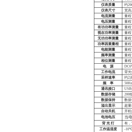
仪表质量
约
2
仪表尺寸
宽高
电流测量
量程
电压测量
量程
有功功率测量
量程
视在功率测量
量程
无功功率测量
量程
功率因素量程
量程
电能测量
量程
频率测量
量程
相位测量
量程
电
源
DC
工作电流
背光
采样速率
约
2
频
率
50H
通讯接口
US
数据存储
20
数据保持
数据
溢出显示
超量
自动关机
开机
电池电压
当
背
光
灯
有，
工作温湿度
-10