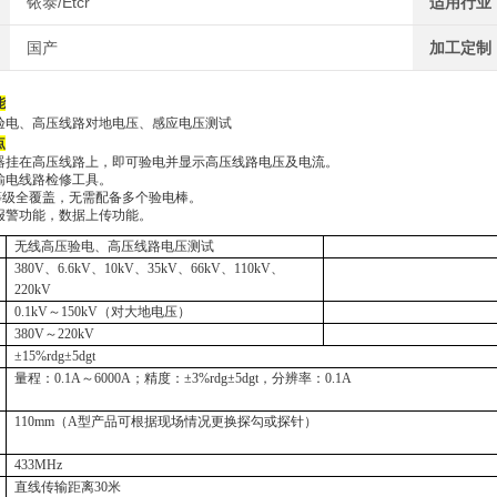
铱泰/Etcr
适用行业
国产
加工定制
能
线路验电、高压线路对地电压、感应电压测试
点
器挂在高压线路上，即可验电并显示高压线路电压及电流。
输
电
线路检修工具
。
等级全覆盖，无需配备多个验电棒。
报警功能
，数据上传功能。
无线高压验电、高压线路电压测试
380V、6.6kV、10kV、35kV、66kV、110kV、
220kV
0.1kV～150kV（对大地电压）
380V～220kV
±15%rdg±5dgt
量程：
0.1A～6000A；精度：±3%rdg±5dgt，分辨率：0.1A
110mm（A型产品可根据现场情况更换探勾或探针）
433MHz
直线传输距离
30米