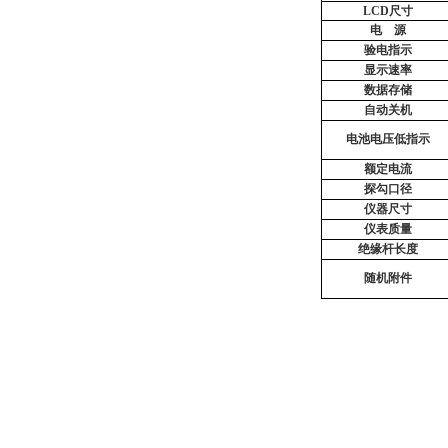
LCD尺寸
电
源
验电指示
显示速率
数据存储
自动关机
电池电压低指示
额定电流
探勾口径
仪器尺寸
仪表质量
绝缘杆长度
随机附件