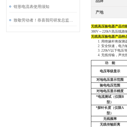
品牌
钳形电流表使用须知
产地
致敬劳动者！恭喜我司研发总监陈工荣获广州市白云区劳动称号
无线高压验电器产品功
380V～220kV高压
无线高压验电器产品特
1.
用绝缘杆将探测
2.
安全快速，
电力
3.
220kV以下
电压
4.
无线传输，声光
功
能
电压等级显示
对地电压显示范围
验电电压范围
对地电压显示精度
*电流测试（仅限B
型）
*探针长度（仅限A
型）
无线频率
无线传输距离