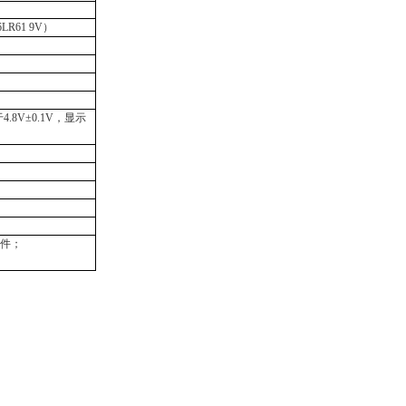
6LR61 9V）
.8V±0.1V，显示
1件；