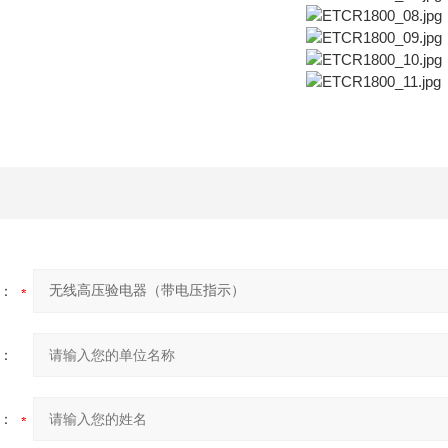
：
：
：