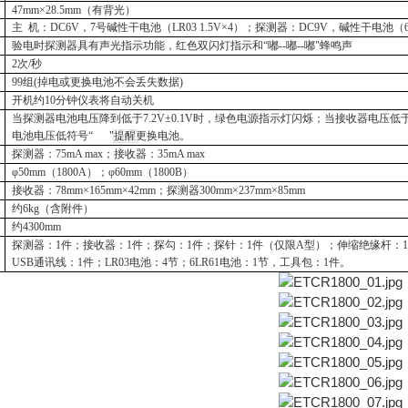
47mm×28.5mm（有背光）
主
机：
DC6V，7号碱性干电池（LR03 1.5V×4）；探测器：DC9V，
碱性
干电池（
验电时探测器具有声光指示功能，红色双闪灯指示和
“嘟--嘟--嘟"蜂鸣声
2次/秒
99组(掉电或更换电池不会丢失数据)
开机约
10分钟仪表将自动关机
当探测器电池电压降到低于
7.2V±0.1V时，绿色电源指示灯闪烁；当接收器电压低于4
电池电压低符号“ "提醒更换电池。
探测器：
75mA max；接收器：35mA max
φ50mm（1800A）；φ60mm（1800B）
接收器：
78mm×165mm×42mm；探测器300mm×237mm×85mm
约
6kg（含附件）
约
4300mm
探测器：
1件；接收器：1件；探勾：1件；探针：1件（仅限A型）；伸缩绝缘杆：
USB通讯线：1件；
LR03
电池：
4节；
6LR61
电池：
1节，工具包：1件。