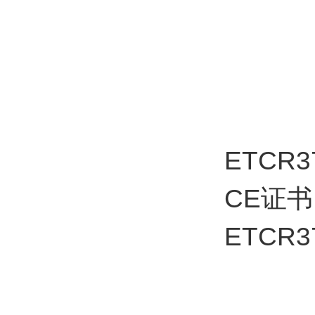
ETCR
CE证书
ETCR