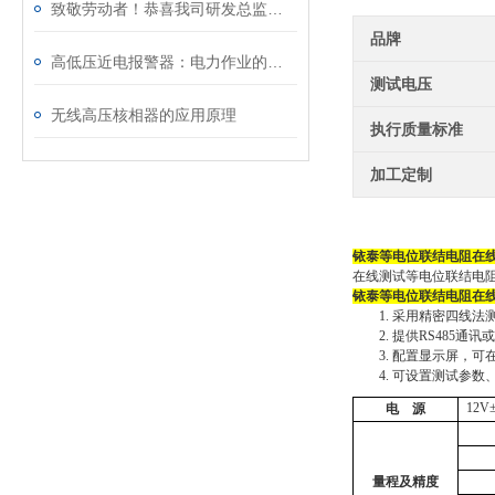
致敬劳动者！恭喜我司研发总监陈工荣获广州市白云区劳动称号
品牌
高低压近电报警器：电力作业的安全守护星
测试电压
无线高压核相器的应用原理
执行质量标准
加工定制
铱泰等电位联结电阻在
在线测试等电位联结电
铱泰等电位联结电阻在
1.
采用精密四线法
2.
提供
RS485
通讯或
3.
配置显示屏，可
4.
可设置测试参数
12V
电
源
量程及精度