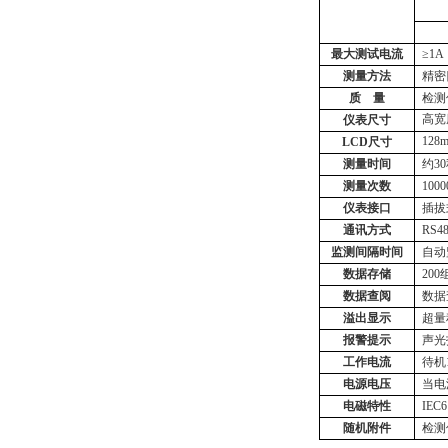
最大测试电流
≥1A
测量方法
精密
质
量
检测
高宽
仪表尺寸
128
LCD尺寸
测量时间
约
3
测量次数
10
0
仪表接口
插拔
通讯方式
RS
监测间隔时间
自动
数据存储
20
数据查阅
数据
溢出显示
超量
报警提示
声光
工作电流
待机
电源电压
当电
电磁特性
IEC
随机附件
检测