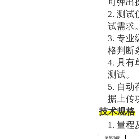
可弹出
2.
测试
试需求
3.
专业
格判断
4.
具有
测试。
5.
自动
据上传
技术规格
1.
量程
测量功能