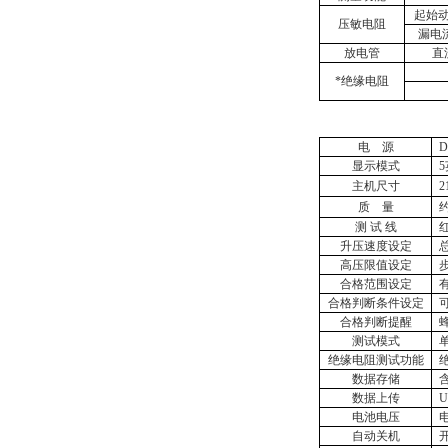
起始
压敏电阻
漏电
放电管
直
*绝缘电阻
电
源
D
显示模式
5
主机尺寸
2
质
量
测
试
线
升压速度设定
高压限值设定
合格范围设定
合格判断条件设定
合格判断提醒
测试模式
绝缘电阻测试功能
数据存储
数据上传
电池电压
自动关机