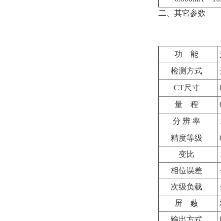
二、其它参数
功
能
检测方式
CT尺寸
量
程
分 辨 率
精度等级
变比
相位误差
次级负载
屏
蔽
输出方式