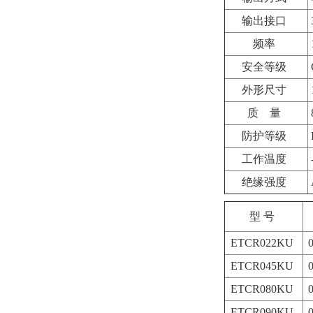
输出接口
频率
安全等级
外形尺寸
质
量
防护等级
工作温度
绝缘强度
型 号
ETCR022KU
0
ETCR045KU
0
ETCR080KU
0
ETCR090KU
0