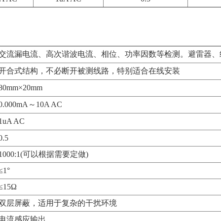
交流漏电流、高次谐波电流、相位、功率因数等检测。避雷器、
开合
式结构，不必断开被测线路，特别适合在线安装
80mm×20mm
0.000mA～10A AC
1uA AC
0.5
1000:1(可以根据需要定做)
≤1°
≤15Ω
双层屏蔽，适用于复杂的干扰环境
电流感应输出