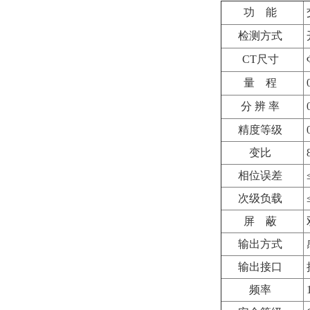
功
能
检测方式
CT尺寸
量
程
分 辨 率
0
精度等级
0
变比
相位误差
≤
次级负载
屏
蔽
输出方式
输出接口
频率