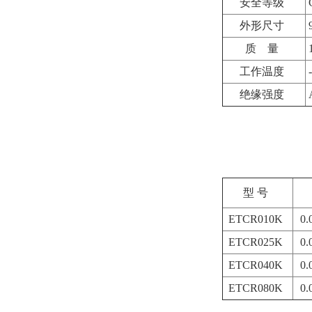
安全等级
外形尺寸
质
量
1
工作温度
绝缘强度
型 号
ETCR010K
0
ETCR025K
0
ETCR040K
0
ETCR080K
0