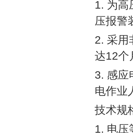
1. 
压报警
2. 
达12个
3. 
电作业
技术规
1. 电