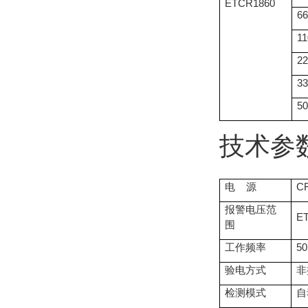
ETCR1860
6
1
2
3
5
技术参
电 源
C
报警电压范
E
围
工作频率
50
验电方式
非
检测模式
自