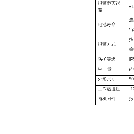
报警距离误
±
差
连
电池寿命
待
指
报警方式
蜂
防护等级
IP
重 量
约
外形尺寸
9
工作温湿度
-
随机附件
报