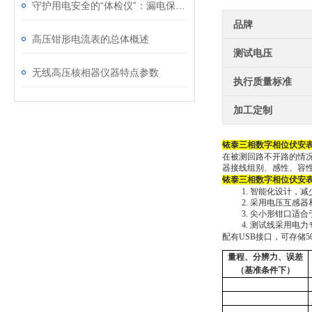
守护用电安全的“体检仪”：漏电保护器测试仪解析
品牌
高压钳形电流表的总体概述
测试电压
无线高压核相器仪器特点参数
执行质量标准
加工定制
铱泰
三相数字相位伏安
在被测回路不开路的情
器接线组别、感性、容
铱泰
三相数字相位伏安
1.
智能化设计，减
2.
采用电压互感器
3.
尖小形钳口适合
4.
测试线采用电力
配有
USB接口，可存储
量程、分辨力、误差
（基准条件下）