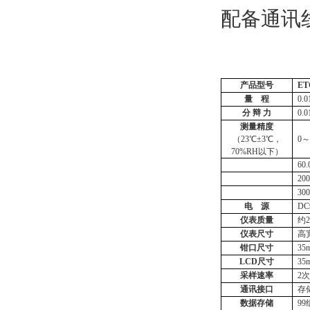
配备通讯
产品型号
ET
量
程
0.
分
辩
力
0.
测量精度
（
23℃±3℃，
0～
70%RH以下）
60
20
0
30
电
源
DC
仪表质量
约
仪表尺寸
高
钳口尺寸
35
LCD尺寸
35
采样速率
2次
通讯接口
存
数据存储
9