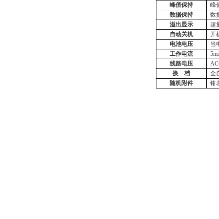
峰值保持
峰
数据保持
数
溢出显示
超
自动关机
开
电池电压
当
工作电流
5m
线路电压
A
换
档
全
随机附件
钳