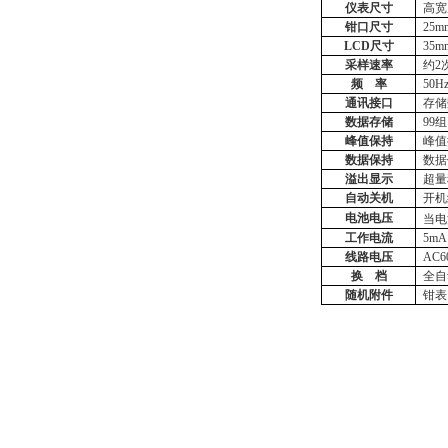
仪表尺寸
高宽
钳口尺寸
25m
LCD尺寸
35m
采样速率
约
2
频
率
50
通讯接口
存储
数据存储
99
峰值保持
峰值
数据保持
数据
溢出显示
超量
自动关机
开机
电池电压
当电
工作电流
5mA
线路电压
AC
换
档
全自
随机附件
钳表