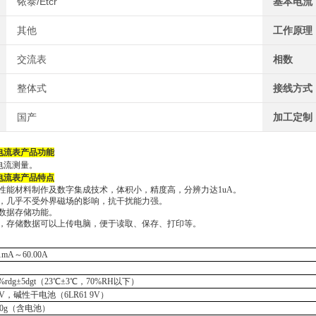
铱泰/Etcr
基本电流
其他
工作原理
交流表
相数
整体式
接线方式
国产
加工定制
电流表产品功能
电流测量。
电流表
产品特点
性能材料制作及数字集成技术，体积小，精度高，分辨力达
1uA。
，几乎不受外界磁场的影响，
抗干扰能力强。
数据存储功能。
，存储数据可以上传电脑，便于读取、保存、打印等。
01mA～60.00A
5%rdg±5dgt（23℃±3℃，70%RH以下）
V
，
碱性
干电池
（
6LR61 9V）
10g（含电池）