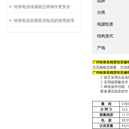
品牌
钳形电流传感器怎样操作更安全
分类
钳形电流表测直流电流的使用原理
电源性质
结构形式
产地
广州铱泰
高精度钳形漏
交流漏电流测量，交流
广州铱泰
高精度钳形漏
1.
铁芯采用合金高
2.
采用磁屏蔽技术
3.
峰值保持功能。
配备通讯线及软件
量
程
0.0
分
辩
力
1uA
测量精度
±1.
电
源
DC
9
仪表质量
约
2