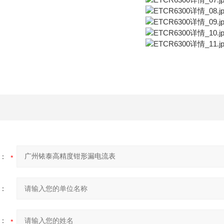
：
：
：