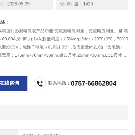
2026-05-09
访 问 量：1429
描述：
高精度钳形漏电流表产品功能:交流漏电流测量，交流电流测量。量 程
～60.00A,分 辩 力;1uA,测量精度;±1.5%rdg±5dgt（23℃±3℃，70%R
电源;DC9V，碱性干电池（6LR61 9V）,仪表质量约210g（含电池）
厚：175mm×70mm×38mm,钳口尺寸;25mm×30mm,LCD尺寸:35
5mm
0757-66862804
在线咨询
联系电话：