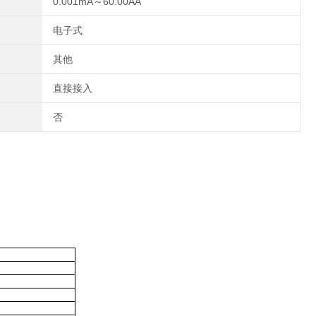
0.001mA～60.00AA
电子式
其他
直接接入
否