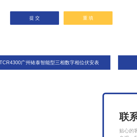
ETCR4300广州铱泰智能型三相数字相位伏安表
联
贴心的