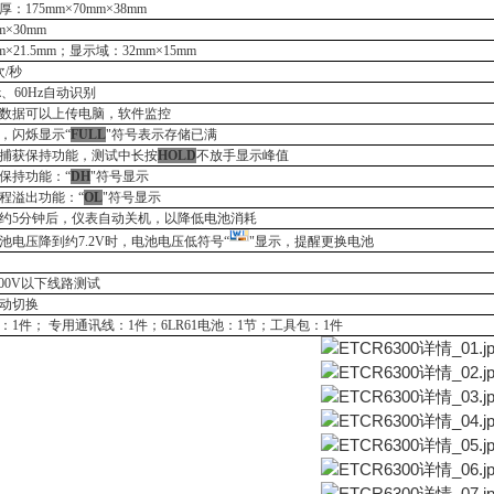
厚：
175mm×70mm×38mm
m×30mm
m×21.5mm；显示域：32mm×15mm
次/秒
Hz、60Hz自动识别
数据可以上传电脑，软件监控
组，闪烁显示“
FULL
"符号表示存储已满
捕获保持功能，测试中长按
HOLD
不放手显示峰值
保持功能：
“
DH
"符号显示
程溢出功能：
“
OL
"符号显示
约
5分钟后，仪表自动关机，以降低电池消耗
池电压降到约
7.2V时，电池电压低符号“
"显示，提醒更换电池
600V以下线路测试
动切换
：
1件；
专用通讯线：
1件；
6LR61电池：1
节
；工具包：
1件