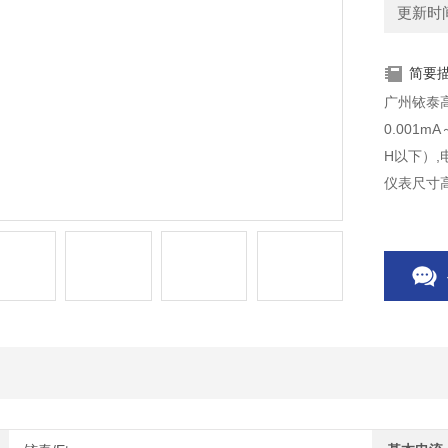
更新时间：
简要
广州铱泰
0.001mA
H以下）,
仪表尺寸高宽
mm×21.